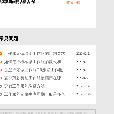
城區梨川鐵門坊橫坊7號
查看地圖
常見問題
工作服定做環衛工作服的定制要求
2020-02-21
如何選擇機械廠工作服的款式和面料
2020-02-21
是選擇定做工作服OR網購工作服呢...
2020-02-21
夏季薄款長袖工作服是應用在哪些行...
2020-02-21
定做工作服的詢價方法
2019-12-24
工作服的定做生產周期一般是多久
2019-12-23
工作服定做
廣州服裝批發
泳裝面料
舞臺演出服裝
雙肩包廠家
超聲