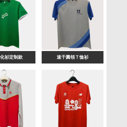
化衫定制款
速干圓領Ｔ恤衫