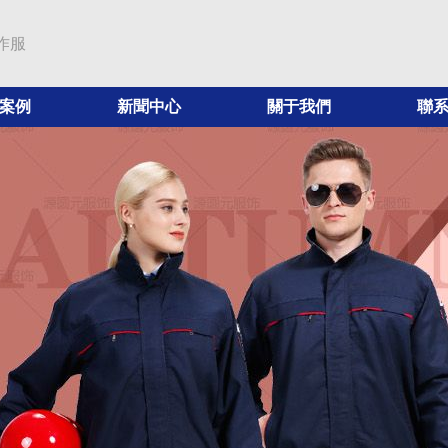
作服
案例
新聞中心
關于我們
聯