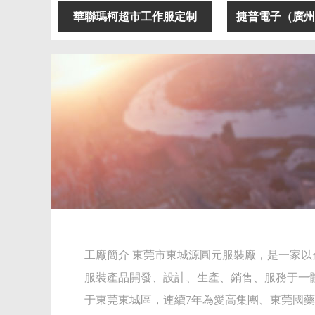
華聯瑪柯超市工作服定制
捷普電子（廣州
工廠簡介 東莞市東城源圓元服裝廠，是一家
服裝產品開發、設計、生產、銷售、服務于一
于東莞東城區，連續7年為愛高集團、東莞國