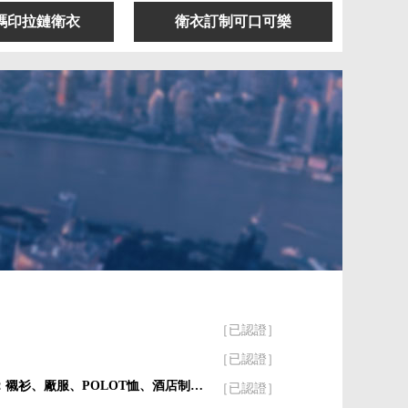
碼印拉鏈衛衣
衛衣訂制可口可樂
［已認證］
［已認證］
服飾生產、銷售：襯衫、廠服、POLOT恤、酒店制服、大型商場制服、學校校服..
［已認證］