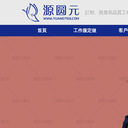
訂制、批發高品質工
首頁
工作服定做
客戶