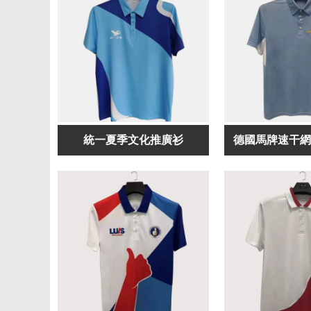
統一夏季文化推廣衫
德國馬牌速干網