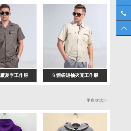
137
TO
廠夏季工作服
立體袋短袖夾克工作服
更多款式>>