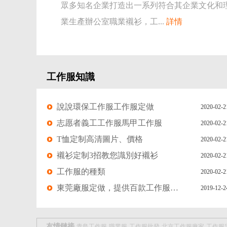
眾多知名企業打造出一系列符合其企業文化和
業生產辦公室職業襯衫，工...
詳情
工作服知識
說說環保工作服工作服定做
2020-02-2
志愿者義工工作服馬甲工作服
2020-02-2
T恤定制高清圖片、價格
2020-02-2
襯衫定制3招教您識別好襯衫
2020-02-2
工作服的種類
2020-02-2
東莞廠服定做，提供百款工作服款式
2019-12-2
友情鏈接
青島工作服
職業服
工作服批發
北京工作服廠家
工作服