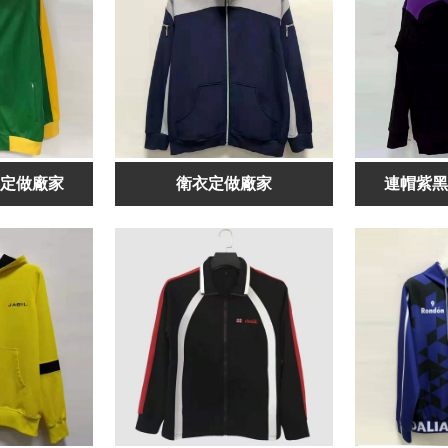
定做廠家
衛衣定做廠家
連帽紫黑