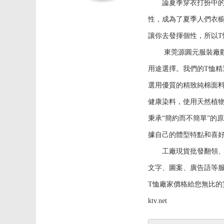
論夏季穿衣打扮中的主
性，成為了夏季人們衣
讓你去發揮個性，所以T
東莞源圓元服裝廠歡迎
用途選擇。我們的T恤
選用優質的精致純棉面
健康染料，使用天然植
秉承“簡約而不簡單”的
據自己的體型特點和喜
工廠現貨批發翻領、圓領
文字、圖案、廣告語等
T恤廠家價格給您無比的實惠。
ktv.net