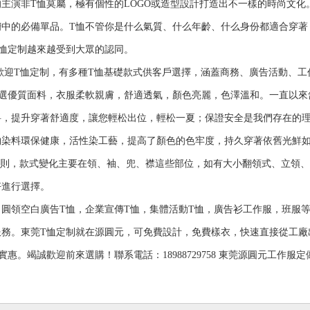
演非T恤莫屬，極有個性的LOGO或造型設計打造出不一樣的時尚文化
櫥中的必備單品。T恤不管你是什么氣質、什么年齡、什么身份都適合穿著
恤定制越來越受到大眾的認同。
T恤定制，有多種T恤基礎款式供客戶選擇，涵蓋商務、廣告活動、工
精選優質面料，衣服柔軟親膚，舒適透氣，顏色亮麗，色澤溫和。一直以來
料，提升穿著舒適度，讓您輕松出位，輕松一夏；保證安全是我們存在的
物染料環保健康，活性染工藝，提高了顏色的色牢度，持久穿著依舊光鮮如
原則，款式變化主要在領、袖、兜、襟這些部位，如有大小翻領式、立領、
好進行選擇。
空白廣告T恤，企業宣傳T恤，集體活動T恤，廣告衫工作服，班服等，
服務。東莞T恤定制就在源圓元，可免費設計，免費樣衣，快速直接從工廠
竭誠歡迎前來選購！聯系電話：18988729758 東莞源圓元工作服定做官網htt