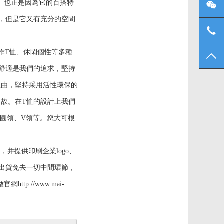
。也正是因為它的百搭特
微信
，但是它又有充分的空間
137
作T恤、休閑個性等多種
TO
舒適是我們的追求，堅持
理由，堅持采用活性環保的
故。在T恤的設計上我們
圓領、V領等。您大可根
并提供印刷企業logo、
出貨免去一切中間環節，
p://www.mai-