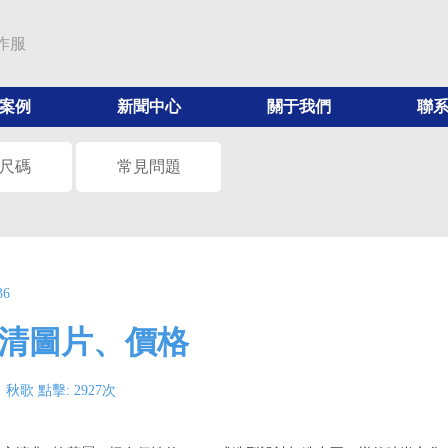
作服
案例
新聞中心
關于我們
聯
尺碼
常見問題
36
高清圖片、價格
秋歌 點擊:
2927
次