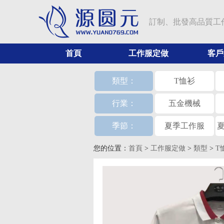
訂制、批發高品質工
首頁
工作服定做
客戶
類型：
T恤衫
行業：
五金機械
季節：
夏季工作服
您的位置：
首頁
>
工作服定做
>
類型
>
T