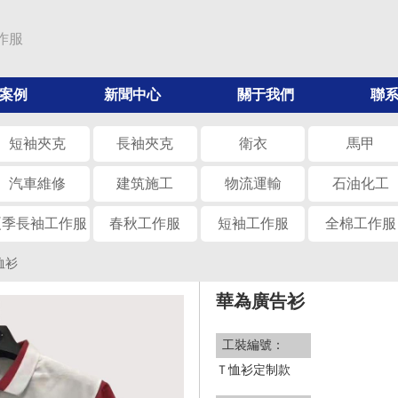
作服
案例
新聞中心
關于我們
聯
短袖夾克
長袖夾克
衛衣
馬甲
汽車維修
建筑施工
物流運輸
石油化工
夏季長袖工作服
春秋工作服
短袖工作服
全棉工作服
恤衫
華為廣告衫
工裝編號：
Ｔ恤衫定制款