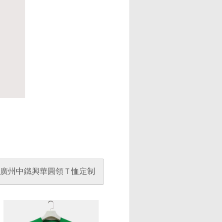
廣州中鐵興華圓領Ｔ恤定制