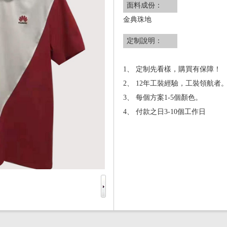
面料成份：
金典珠地
定制說明：
1、 定制先看樣，購買有保障！
2、 12年工裝經驗，工裝領航者
3、 每個方案1-5個顏色。
4、 付款之日3-10個工作日