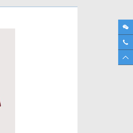
微信
137
TO