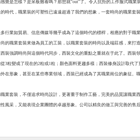
感覺是怎樣？是呆板難看嗎？那您就“out”了。令人抗拒的工作服式職業
性的時代，職業裝的可塑性已遠遠超過了我們的想象，一套時尚的職業套
很多行業如貿易、信息傳媒等幾乎成為了這個時代的標桿，相應的對于職
時尚的職業套裝來做為員工的工裝，以職業套裝的時尚以及端莊感，來打
業西裝強調時尚與這個時代同步，西裝文化的重點之重就在于此了。西裝
從3粒變成了現在的2粒或1粒；顏色面料更趨多樣；西裝修身設計取代了
的外在形象，甚至在某些專業領域，西裝已經成為了其職業崗位的象征。
。
的職業套裝，不僅追求時尚設計，更著重于制作工藝，完美的品質讓職業
個性風采，又能表現企業團體的卓越形象。公司以精良的做工與完善的售